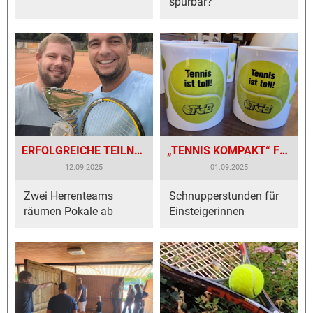
spürbar?
ERFOLGREICHE TEILNAHME DES TC BESIGHEIM BEIM WTB-POKAL 2025!
„TENNIS KOMPAKT“ FÜR DAMEN BEIM TC BESIGHEIM!
12.09.2025
01.09.2025
Zwei Herrenteams
Schnupperstunden für
räumen Pokale ab
Einsteigerinnen