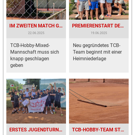
IM ZWEITEN MATCH GANZ NAH DRAN!
PREMIERENSTART DER HOBBY-MIXED-MANNSCHAFT
22.06.2025
19.06.2025
TCB-Hobby-Mixed-
Neu gegründetes TCB-
Mannschaft muss sich
Team beginnt mit einer
knapp geschlagen
Heimniederlage
geben
ERSTES JUGENDTURNIER SEIT VIELEN JAHREN
TCB-HOBBY-TEAM STEIGT IN DIE HOBBYRUNDE EIN