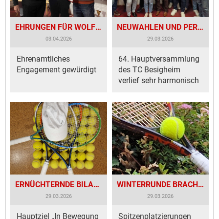
EHRUNGEN FÜR WOLFGANG THEISS UND HEINZ-JOSEF FLÖPER
NEUWAHLEN UND PERSPEKTIVEN FÜR DIE ZUKUNFT
03.04.2026
29.03.2026
Ehrenamtliches
64. Hauptversammlung
Engagement gewürdigt
des TC Besigheim
verlief sehr harmonisch
ERNÜCHTERNDE BILANZ DER HERREN 50 UND 60
WINTERRUNDE BRACHTE ZWEI AUFSTIEGE
29.03.2026
29.03.2026
Hauptziel „In Bewegung
Spitzenplatzierungen