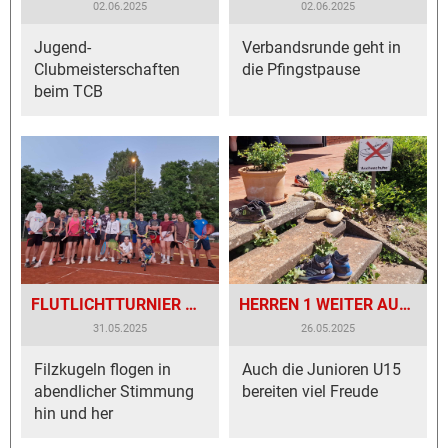
02.06.2025
02.06.2025
Jugend-
Verbandsrunde geht in
Clubmeisterschaften
die Pfingstpause
beim TCB
FLUTLICHTTURNIER MIT GROSSER BETEILIGUNG
HERREN 1 WEITER AUF ERFOLGSKURS
31.05.2025
26.05.2025
Filzkugeln flogen in
Auch die Junioren U15
abendlicher Stimmung
bereiten viel Freude
hin und her