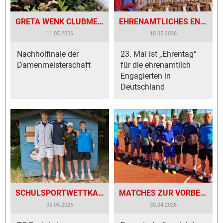
GRETA WENK CLUBMEISTERIN 2025
EHRENAMTLICHES ENGAGEMENT DIE LEBENSADER FÜR DEN TC BESIGHEIM
11.05.2026
10.05.2026
Nachholfinale der
23. Mai ist „Ehrentag“
Damenmeisterschaft
für die ehrenamtlich
Engagierten in
Deutschland
SCHULSPORTWETTKAMPF „JUGEND TRAINIERT“ ZU GAST IN BESIGHEIM
MATCHES ZUR VORBEREITUNG AUF DIE SPIELRUNDE
05.05.2026
30.04.2026