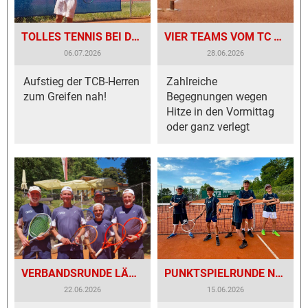
TOLLES TENNIS BEI DEN DAMEN UND HERREN
VIER TEAMS VOM TC BESIGHEIM WAREN IN DER PUNKTRUNDE AKTIV
06.07.2026
28.06.2026
Aufstieg der TCB-Herren
Zahlreiche
zum Greifen nah!
Begegnungen wegen
Hitze in den Vormittag
oder ganz verlegt
VERBANDSRUNDE LÄUFT AUF HOCHTOUREN
PUNKTSPIELRUNDE NACH PFINGSTPAUSE WIEDER GESTARTET
22.06.2026
15.06.2026