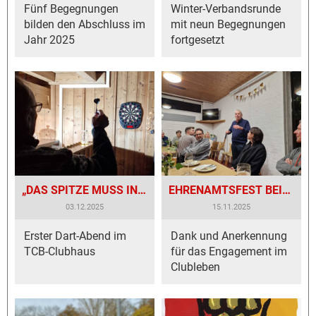
Fünf Begegnungen
Winter-Verbandsrunde
bilden den Abschluss im
mit neun Begegnungen
Jahr 2025
fortgesetzt
„DAS SPITZE MUSS INS RUNDE!“
EHRENAMTSFEST BEIM TENNISCLUB BESIGHEIM
03.12.2025
15.11.2025
Erster Dart-Abend im
Dank und Anerkennung
TCB-Clubhaus
für das Engagement im
Clubleben