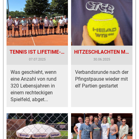
TENNIS IST LIFETIME-SPORT!
HITZESCHLACHTEN MIT WENIG HAPPY END!
07.07.2025
30.06.2025
Was geschieht, wenn
Verbandsrunde nach der
eine Anzahl von rund
Pfingstpause wieder mit
320 Lebensjahren in
elf Partien gestartet
einem rechteckigen
Spielfeld, abget...