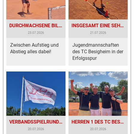
DURCHWACHSENE BILANZ BEI DEN AKTIVEN
INSGESAMT EINE SEHR POSITIVE BILANZ
23.07.2026
21.07.2026
Zwischen Aufstieg und
Jugendmannschaften
Abstieg alles dabei!
des TC Besigheim in der
Erfolgsspur
VERBANDSSPIELRUNDE AUF DER ZIELGERADEN
HERREN 1 DES TC BESIGHEIM STEIGEN IN WÜRTTEMBERGSTAFFEL AUF
20.07.2026
20.07.2026