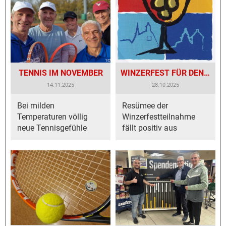
TENNIS IM NOVEMBER
WINZERFEST FÜR DEN TCB EIN GEWINN
14.11.2025
28.10.2025
Bei milden
Resümee der
Temperaturen völlig
Winzerfestteilnahme
neue Tennisgefühle
fällt positiv aus