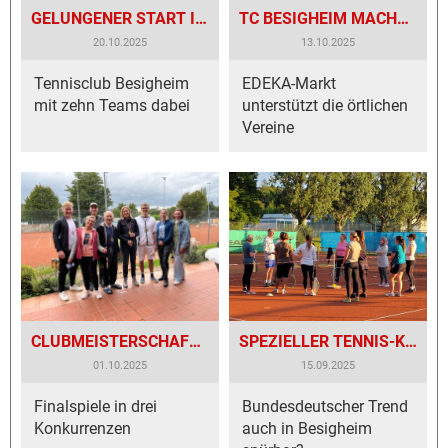
GELUNGENER START IN DIE HALLENRUNDE!
TC BESIGHEIM MACHT BEI SPENDENAKTION MIT!
20.10.2025
13.10.2025
Tennisclub Besigheim
EDEKA-Markt
mit zehn Teams dabei
unterstützt die örtlichen
Vereine
CLUBMEISTERSCHAFTEN BEIM TENNISCLUB BESIGHEIM
SPEZIELLER TENNIS-KURS FÜR DAMEN EIN ERFOLG!
01.10.2025
15.09.2025
Finalspiele in drei
Bundesdeutscher Trend
Konkurrenzen
auch in Besigheim