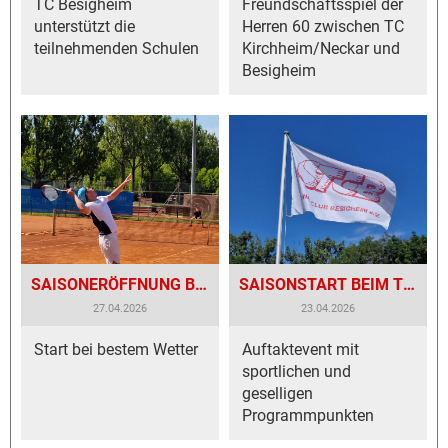
TC Besigheim
Freundschaftsspiel der
unterstützt die
Herren 60 zwischen TC
teilnehmenden Schulen
Kirchheim/Neckar und
Besigheim
SAISONERÖFFNUNG BEIM TENNISCLUB BESIGHEIM
SAISONSTART BEIM TENNISCLUB BESIGHEIM
27.04.2026
23.04.2026
Start bei bestem Wetter
Auftaktevent mit
sportlichen und
geselligen
Programmpunkten