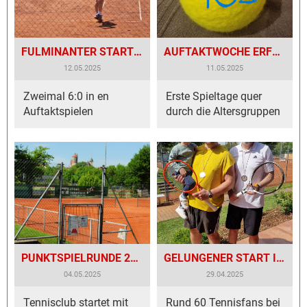
FULMINANTER START DER HERREN-TEAMS!
AUFTAKTWOCHE ERFOLGREICH GESTARTET
12.05.2025
11.05.2025
Zweimal 6:0 in en
Erste Spieltage quer
Auftaktspielen
durch die Altersgruppen
PUNKTSPIELRUNDE 2025 BEGINNT
GELUNGENER START IN DIE TENNISSAISON
04.05.2025
29.04.2025
Tennisclub startet mit
Rund 60 Tennisfans bei