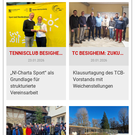
TENNISCLUB BESIGHEIM FÜR ENGAGEMENT GEEHRT!
TC BESIGHEIM: ZUKUNFT GESTALTEN!
23.01.2026
20.01.2026
„N!-Charta Sport“ als
Klausurtagung des TCB-
Grundlage für
Vorstands mit
strukturierte
Weichenstellungen
Vereinsarbeit