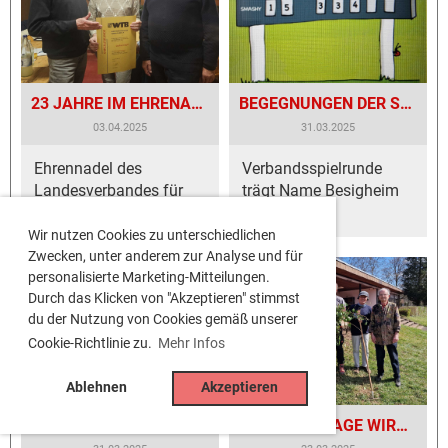
23 JAHRE IM EHRENAMTLICHEN DAUEREINSATZ FÜR DEN TENNISCLUB BESIGHEIM
BEGEGNUNGEN DER SOMMERSAISON STEHEN FEST
03.04.2025
31.03.2025
Ehrennadel des
Verbandsspielrunde
Landesverbandes für
trägt Name Besigheim
Gudrun Engel
ins Ländle
Wir nutzen Cookies zu unterschiedlichen
Zwecken, unter anderem zur Analyse und für
personalisierte Marketing-Mitteilungen.
Durch das Klicken von "Akzeptieren" stimmst
du der Nutzung von Cookies gemäß unserer
Cookie-Richtlinie zu.
Mehr Infos
Ablehnen
Akzeptieren
TENNISCLUB STEHT AUF GESUNDEN FÜSSEN!
TENNIS-ANLAGE WIRD AUF VORDERMANN GEBRACHT!