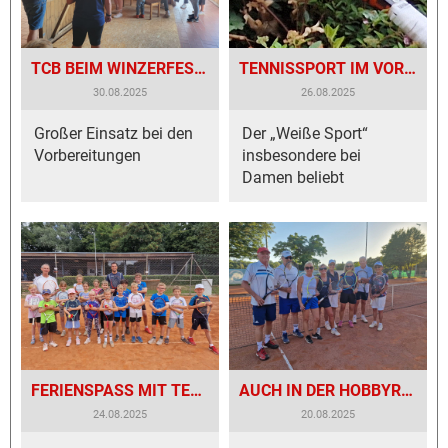
TCB BEIM WINZERFEST 2025 MIT DABEI!
TENNISSPORT IM VORWÄRTSGANG!
30.08.2025
26.08.2025
Großer Einsatz bei den
Der „Weiße Sport“
Vorbereitungen
insbesondere bei
Damen beliebt
FERIENSPASS MIT TENNISSCHLÄGER UND FILZKUGEL
AUCH IN DER HOBBYRUNDE MIT EHRGEIZ DABEI
24.08.2025
20.08.2025