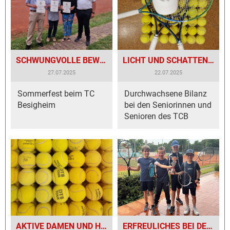
SCHWUNGVOLLE BEWEGUNGEN AUCH MAL OHNE FILZKUGEL!
LICHT UND SCHATTEN IN DEN ALTERSKLASSEN!
27.07.2025
22.07.2025
Sommerfest beim TC
Durchwachsene Bilanz
Besigheim
bei den Seniorinnen und
Senioren des TCB
AKTIVE DAMEN UND HERREN AUF DEM VORMARSCH!
ERFREULICHES BEI DER TCB-JUGEND!