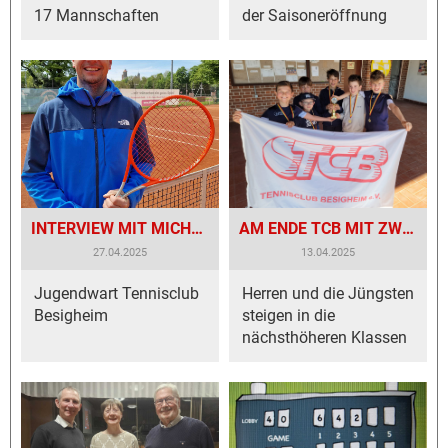
17 Mannschaften
der Saisoneröffnung
INTERVIEW MIT MICHAEL HERBST (M.H.)
AM ENDE TCB MIT ZWEI AUFSTIEGEN DABEI
27.04.2025
13.04.2025
Jugendwart Tennisclub
Herren und die Jüngsten
Besigheim
steigen in die
nächsthöheren Klassen