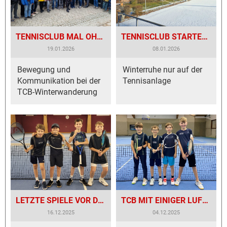
TENNISCLUB MAL OHNE TENNISSCHLÄGER UNTERWEGS!
TENNISCLUB STARTET INS NEUE JAHR!
19.01.2026
08.01.2026
Bewegung und
Winterruhe nur auf der
Kommunikation bei der
Tennisanlage
TCB-Winterwanderung
LETZTE SPIELE VOR DER WEIHNACHTSPAUSE
TCB MIT EINIGER LUFT NACH OBEN
16.12.2025
04.12.2025