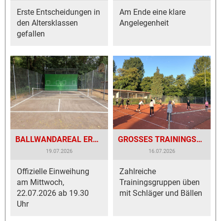
Erste Entscheidungen in
Am Ende eine klare
den Altersklassen
Angelegenheit
gefallen
BALLWANDAREAL ERSTRAHLT IN NEUEM GLANZE!
GROSSES TRAININGSGETÜMMEL AUF DEN TCB-COURTS
19.07.2026
16.07.2026
Offizielle Einweihung
Zahlreiche
am Mittwoch,
Trainingsgruppen üben
22.07.2026 ab 19.30
mit Schläger und Bällen
Uhr