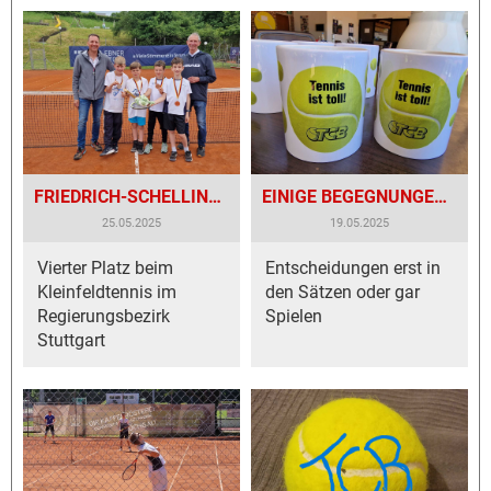
FRIEDRICH-SCHELLING-SCHULE BESIGHEIM BEI „JUGEND TRAINIERT“ DABEI
EINIGE BEGEGNUNGEN STANDEN AM ENDE NACH MATCHES 3:3
25.05.2025
19.05.2025
Vierter Platz beim
Entscheidungen erst in
Kleinfeldtennis im
den Sätzen oder gar
Regierungsbezirk
Spielen
Stuttgart