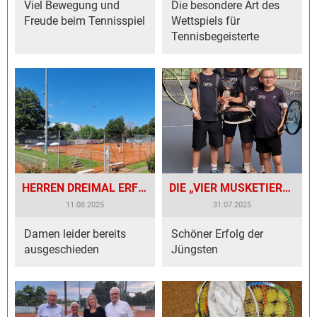
Viel Bewegung und
Die besondere Art des
Freude beim Tennisspiel
Wettspiels für
Tennisbegeisterte
HERREN DREIMAL ERFOLGREICH IN DER ERSTEN POKALRUNDE
DIE „VIER MUSKETIERE“ VOM TC BESIGHEIM
11.08.2025
31.07.2025
Damen leider bereits
Schöner Erfolg der
ausgeschieden
Jüngsten