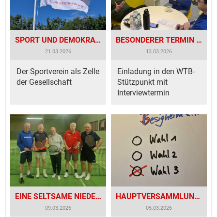
SPORT UND DEMOKRATIE
BESONDERER TERMIN FÜR WOLFGANG THEISS
21.03.2026
13.03.2026
Der Sportverein als Zelle
Einladung in den WTB-
der Gesellschaft
Stützpunkt mit
Interviewtermin
EINE SELTSAME NIEDERLAGE
HAUPTVERSAMMLUNG DES TENNISCLUB BESIGHEIM
09.03.2026
05.03.2026