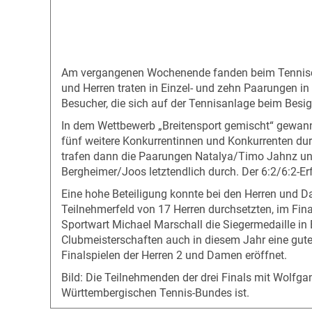
Am vergangenen Wochenende fanden beim Tennisclu
und Herren traten in Einzel- und zehn Paarungen i
Besucher, die sich auf der Tennisanlage beim Besi
In dem Wettbewerb „Breitensport gemischt“ gewann 
fünf weitere Konkurrentinnen und Konkurrenten durc
trafen dann die Paarungen Natalya/Timo Jahnz un
Bergheimer/Joos letztendlich durch. Der 6:2/6:2-Er
Eine hohe Beteiligung konnte bei den Herren und D
Teilnehmerfeld von 17 Herren durchsetzten, im Fin
Sportwart Michael Marschall die Siegermedaille in
Clubmeisterschaften auch in diesem Jahr eine gut
Finalspielen der Herren 2 und Damen eröffnet.
Bild: Die Teilnehmenden der drei Finals mit Wolfgan
Württembergischen Tennis-Bundes ist.