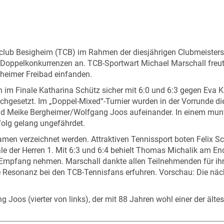
b Besigheim (TCB) im Rahmen der diesjährigen Clubmeistersch
n Doppelkonkurrenzen an. TCB-Sportwart Michael Marschall freu
gheimer Freibad einfanden.
im Finale Katharina Schütz sicher mit 6:0 und 6:3 gegen Eva Ka
hgesetzt. Im „Doppel-Mixed“-Turnier wurden in der Vorrunde die
d Meike Bergheimer/Wolfgang Joos aufeinander. In einem munte
folg gelang ungefährdet.
amen verzeichnet werden. Attraktiven Tennissport boten Felix S
ale der Herren 1. Mit 6:3 und 6:4 behielt Thomas Michalik am 
 Empfang nehmen. Marschall dankte allen Teilnehmenden für ihr 
e Resonanz bei den TCB-Tennisfans erfuhren. Vorschau: Die näc
g Joos (vierter von links), der mit 88 Jahren wohl einer der äl