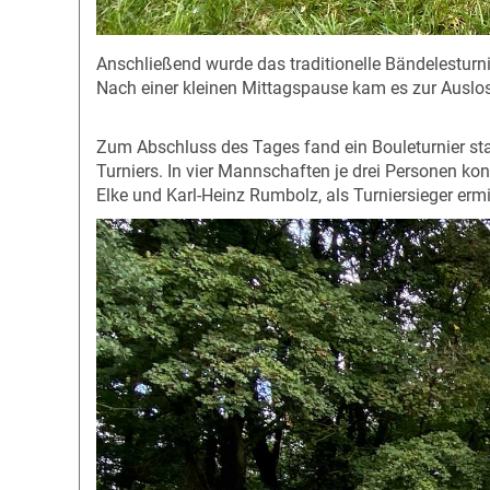
Anschließend wurde das traditionelle Bändelestur
Nach einer kleinen Mittagspause kam es zur Auslos
Zum Abschluss des Tages fand ein Bouleturnier sta
Turniers. In vier Mannschaften je drei Personen k
Elke und Karl-Heinz Rumbolz, als Turniersieger ermit