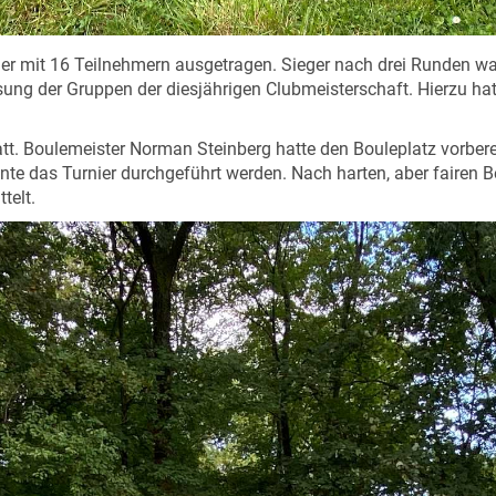
nier mit 16 Teilnehmern ausgetragen. Sieger nach drei Runden 
ung der Gruppen der diesjährigen Clubmeisterschaft. Hierzu hat
tt. Boulemeister Norman Steinberg hatte den Bouleplatz vorbere
onnte das Turnier durchgeführt werden. Nach harten, aber fair
telt.