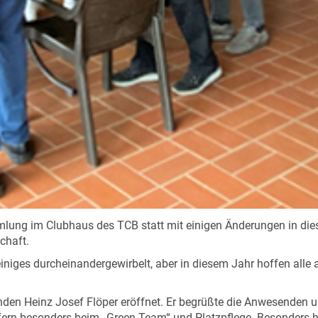
lung im Clubhaus des TCB statt mit einigen Änderungen in dies
chaft.
ges durcheinandergewirbelt, aber in diesem Jahr hoffen alle au
en Heinz Josef Flöper eröffnet. Er begrüßte die Anwesenden und
fern besonders beim „Green-Team“ und Platzpflege. Besonders hob