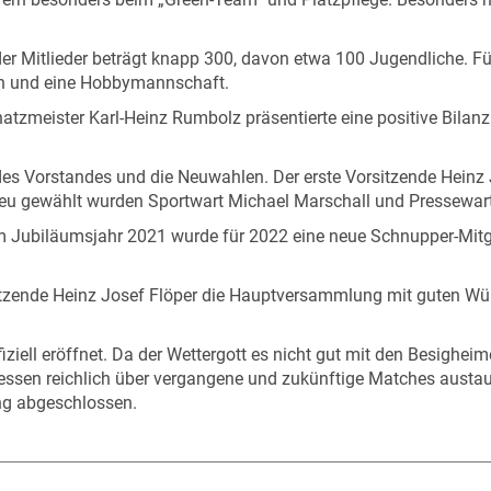
der Mitlieder beträgt knapp 300, davon etwa 100 Jugendliche. F
n und eine Hobbymannschaft.
chatzmeister Karl-Heinz Rumbolz präsentierte eine positive Bilan
des Vorstandes und die Neuwahlen. Der erste Vorsitzende Heinz 
eu gewählt wurden Sportwart Michael Marschall und Pressewarti
im Jubiläumsjahr 2021 wurde für 2022 eine neue Schnupper-Mitg
sitzende Heinz Josef Flöper die Hauptversammlung mit guten Wü
iell eröffnet. Da der Wettergott es nicht gut mit den Besigheim
agessen reichlich über vergangene und zukünftige Matches austa
ng abgeschlossen.