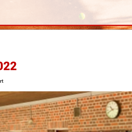
022
rt