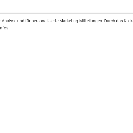
Analyse und für personalisierte Marketing-Mitteilungen. Durch das Klick
Infos
anschrift
Downloads
ach 1233
Aufnahmeantrag
 Besigheim
Satzung
Spiel- und Platzordnung
Gebuehrenordnung
Zweitmitgliedschaftsordnung