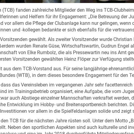
CB) fanden zahlreiche Mitglieder den Weg ins TCB-Clubheim. In
lferinnen und Helfern für ihr Engagement: „Die Betreuung der J
 vor allem die Pflege der Clubanlage kann nur gelingen, wen
ginnen und -kollegen bedankte er sich ebenfalls für die vertrau
orsitzenden gewählt. Als zweiter Vorsitzender wurde Christian 
rdem wurden Renate Güse, Wirtschaftswartin, Gudrun Engel als
nschaft von Elke Rumbolz, die als Pressewartin neu ins Amt gew
rsten Vorsitzenden gewählten Heinz Flöper zur Verfügung stellt
 aus dem TCB-Vorstand aus. Für seine langjährige ehrenamtliche
Bundes (WTB), in dem dieses besondere Engagement für den Ten
f, dass das Vereinsleben im vergangenen Jahr sehr facettenreich
ind im Trainingsbetrieb organisiert, eine Aufgabe, die vom Jug
ar auch Abstiege einzelner Mannschaften verkraftet werden, der B
he Entwicklung im Hobby- und Breitensportbereich berichten. Die 
nvestitionen vor allem in die Spielfeldanlagen solide und zeigt s
ie den TCB für die nächsten Jahre rüsten soll. Unter dem Motto 
t. Neben den sportlichen Aspekten sind auch kulturelle und inv
sanalyse und eine im Jahr 2018 durchgeführte Mitgliederumfrag