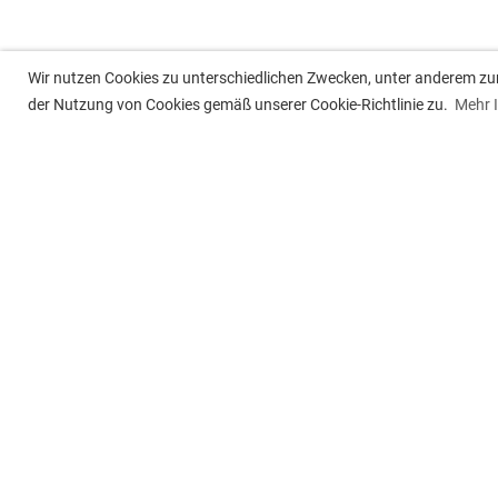
Wir nutzen Cookies zu unterschiedlichen Zwecken, unter anderem zur 
der Nutzung von Cookies gemäß unserer Cookie-Richtlinie zu.
Mehr 
Tennisclub Besigheim e.V.
Post
Jahnstr. 15, 74354 Besigheim
Postf
74350
Tel. 07143 -34429
(Clubhaus, sporadisch besetzt)
info@tc-besigheim.de