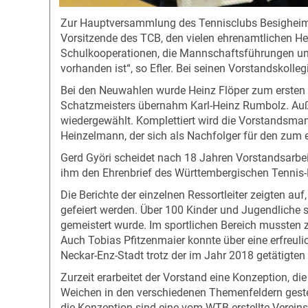
Zur Hauptversammlung des Tennisclubs Besigheim (T
Vorsitzende des TCB, den vielen ehrenamtlichen He
Schulkooperationen, die Mannschaftsführungen und
vorhanden ist“, so Efler. Bei seinen Vorstandskolle
Bei den Neuwahlen wurde Heinz Flöper zum ersten V
Schatzmeisters übernahm Karl-Heinz Rumbolz. Auße
wiedergewählt. Komplettiert wird die Vorstandsman
Heinzelmann, der sich als Nachfolger für den zum e
Gerd Györi scheidet nach 18 Jahren Vorstandsarbeit
ihm den Ehrenbrief des Württembergischen Tennis-
Die Berichte der einzelnen Ressortleiter zeigten au
gefeiert werden. Über 100 Kinder und Jugendliche s
gemeistert wurde. Im sportlichen Bereich mussten zw
Auch Tobias Pfitzenmaier konnte über eine erfreulic
Neckar-Enz-Stadt trotz der im Jahr 2018 getätigten I
Zurzeit erarbeitet der Vorstand eine Konzeption, d
Weichen in den verschiedenen Themenfeldern gestell
die Konzeption sind eine vom WTB erstellte Verein