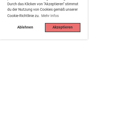
Durch das Klicken von "Akzeptieren" stimmst
du der Nutzung von Cookies gemäß unserer
Cookie-Richtlinie zu.
Mehr Infos
Ablehnen
Akzeptieren
Tennisclub Besigheim e.V.
Jahnstr. 15, 74354 Besigheim
Tel. 07143 -34429
(Clubhaus, sporadisch besetzt)
info@tc-besigheim.de