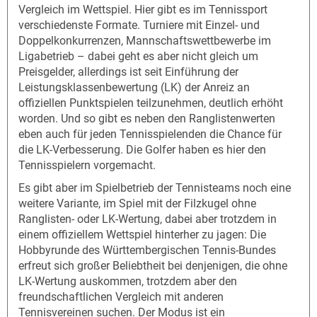
Vergleich im Wettspiel. Hier gibt es im Tennissport
verschiedenste Formate. Turniere mit Einzel- und
Doppelkonkurrenzen, Mannschaftswettbewerbe im
Ligabetrieb – dabei geht es aber nicht gleich um
Preisgelder, allerdings ist seit Einführung der
Leistungsklassenbewertung (LK) der Anreiz an
offiziellen Punktspielen teilzunehmen, deutlich erhöht
worden. Und so gibt es neben den Ranglistenwerten
eben auch für jeden Tennisspielenden die Chance für
die LK-Verbesserung. Die Golfer haben es hier den
Tennisspielern vorgemacht.
Es gibt aber im Spielbetrieb der Tennisteams noch eine
weitere Variante, im Spiel mit der Filzkugel ohne
Ranglisten- oder LK-Wertung, dabei aber trotzdem in
einem offiziellem Wettspiel hinterher zu jagen: Die
Hobbyrunde des Württembergischen Tennis-Bundes
erfreut sich großer Beliebtheit bei denjenigen, die ohne
LK-Wertung auskommen, trotzdem aber den
freundschaftlichen Vergleich mit anderen
Tennisvereinen suchen. Der Modus ist ein