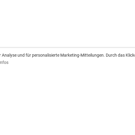
Analyse und für personalisierte Marketing-Mitteilungen. Durch das Klick
Infos
anschrift
Downloads
ach 1233
Aufnahmeantrag
 Besigheim
Satzung