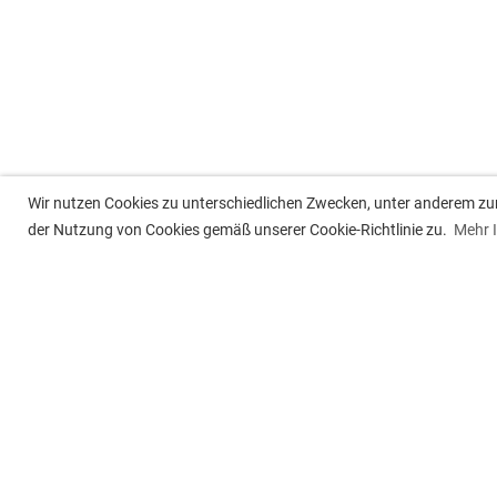
Wir nutzen Cookies zu unterschiedlichen Zwecken, unter anderem zur 
der Nutzung von Cookies gemäß unserer Cookie-Richtlinie zu.
Mehr 
Tennisclub Besigheim e.V.
Post
Jahnstr. 15, 74354 Besigheim
Postf
74350