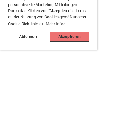
personalisierte Marketing-Mitteilungen.
Durch das Klicken von "Akzeptieren" stimmst
du der Nutzung von Cookies gemäß unserer
Cookie-Richtlinie zu.
Mehr Infos
Ablehnen
Akzeptieren
Tennisclub Besigheim e.V.
Jahnstr. 15, 74354 Besigheim
Tel. 07143 -34429
(Clubhaus, sporadisch besetzt)