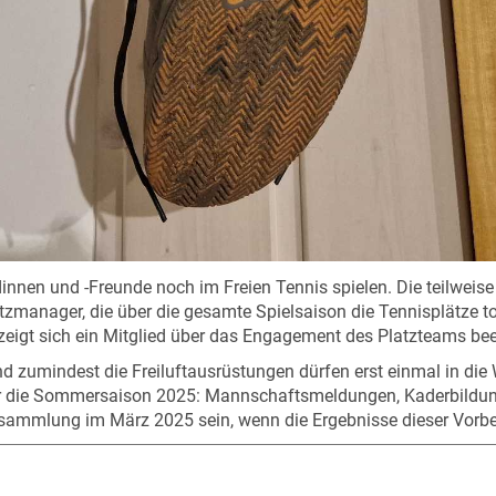
nnen und -Freunde noch im Freien Tennis spielen. Die teilweise
tzmanager, die über die gesamte Spielsaison die Tennisplätze t
zeigt sich ein Mitglied über das Engagement des Platzteams bee
 und zumindest die Freiluftausrüstungen dürfen erst einmal in di
für die Sommersaison 2025: Mannschaftsmeldungen, Kaderbildu
rsammlung im März 2025 sein, wenn die Ergebnisse dieser Vorb