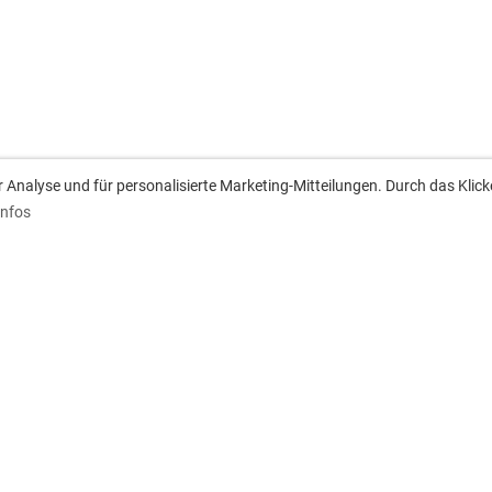
Analyse und für personalisierte Marketing-Mitteilungen. Durch das Klick
Infos
anschrift
Downloads
ach 1233
Aufnahmeantrag
 Besigheim
Satzung