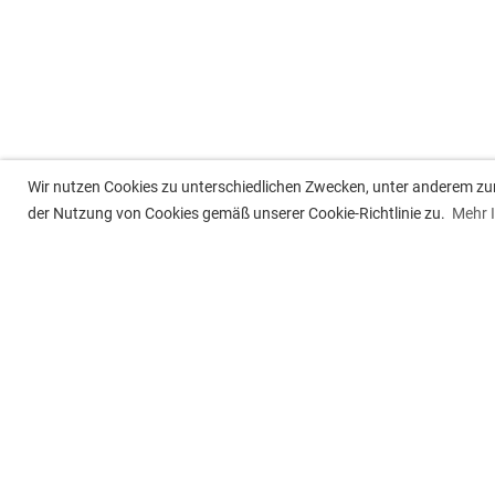
Wir nutzen Cookies zu unterschiedlichen Zwecken, unter anderem zur 
der Nutzung von Cookies gemäß unserer Cookie-Richtlinie zu.
Mehr 
Tennisclub Besigheim e.V.
Post
Jahnstr. 15, 74354 Besigheim
Postf
74350
Tel. 07143 -34429