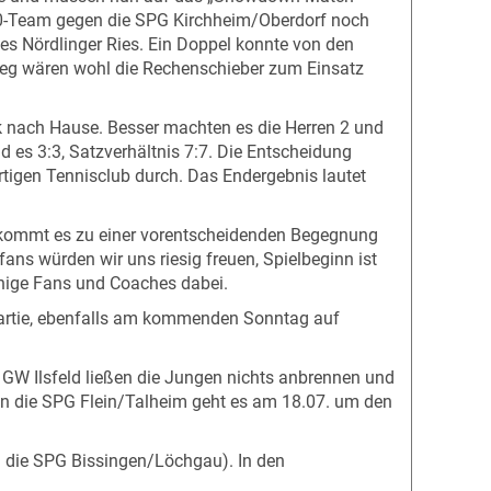
 60-Team gegen die SPG Kirchheim/Oberdorf noch
des Nördlinger Ries. Ein Doppel konnte von den
ieg wären wohl die Rechenschieber zum Einsatz
k nach Hause. Besser machten es die Herren 2 und
 es 3:3, Satzverhältnis 7:7. Die Entscheidung
rtigen Tennisclub durch. Das Endergebnis lautet
 kommt es zu einer vorentscheidenden Begegnung
s würden wir uns riesig freuen, Spielbeginn ist
inige Fans und Coaches dabei.
artie, ebenfalls am kommenden Sonntag auf
C GW Ilsfeld ließen die Jungen nichts anbrennen und
gen die SPG Flein/Talheim geht es am 18.07. um den
n die SPG Bissingen/Löchgau). In den