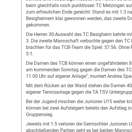
beim gleichfalls noch punktlosen TC Metzingen au
zum erfreulichen Ende gereicht: Stand es mit 1:3 n
Besigheimern klar gewonnen werden, das zweite Do
gekommen.
Die Herren 30-Auswahl des TC Besigheim kehrte mi
3. Die zweite Mannschaft verbuchte gegen den TC I
brachten für das TCB-Team die Spiel: 57:56. Ohne 
5:1.
Die Damen des TCB können einen ungefährdeten 8:
am kommenden Sonntag gegen die Damen des TC Mühl
11.00 Uhr auf eigener Anlage“, muntert Andrea Sp
Mit dem Rücken an der Wand stehen die Damen 40 
eigener Tennisanlage gegen die TA TSV Untergrupp
Bei der Jugend mischen die Junioren U15 weiter krä
können bei zwei Aufsteigern bereits den Aufstieg 
Gruppensieg.
Jeweils mit 1:5 verloren die Gemischten Junioren 
abschließenden Partien geht es bei beiden Mannsc