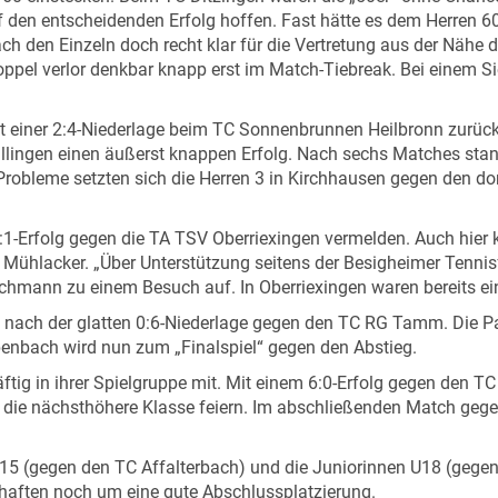
f den entscheidenden Erfolg hoffen. Fast hätte es dem Herren
ach den Einzeln doch recht klar für die Vertretung aus der Nähe 
ppel verlor denkbar knapp erst im Match-Tiebreak. Bei einem S
t einer 2:4-Niederlage beim TC Sonnenbrunnen Heilbronn zurüc
llingen einen äußerst knappen Erfolg. Nach sechs Matches stand
Probleme setzten sich die Herren 3 in Kirchhausen gegen den do
1-Erfolg gegen die TA TSV Oberriexingen vermelden. Auch hier
acker. „Über Unterstützung seitens der Besigheimer Tennisfan
achmann zu einem Besuch auf. In Oberriexingen waren bereits e
nach der glatten 0:6-Niederlage gegen den TC RG Tamm. Die P
enbach wird nun zum „Finalspiel“ gegen den Abstieg.
ftig in ihrer Spielgruppe mit. Mit einem 6:0-Erfolg gegen den T
in die nächsthöhere Klasse feiern. Im abschließenden Match ge
U15 (gegen den TC Affalterbach) und die Juniorinnen U18 (gege
haften noch um eine gute Abschlussplatzierung.