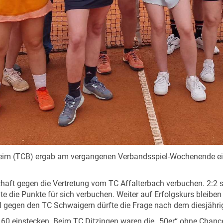
eim (TCB) ergab am vergangenen Verbandsspiel-Wochenende ein
haft gegen die Vertretung vom TC Affalterbach verbuchen. 2:2 
 die Punkte für sich verbuchen. Weiter auf Erfolgskurs bleiben
gegen den TC Schwaigern dürfte die Frage nach dem diesjähri
nd 60 einstecken. Beim TC Ditzingen waren die „50er“ ohne Ch