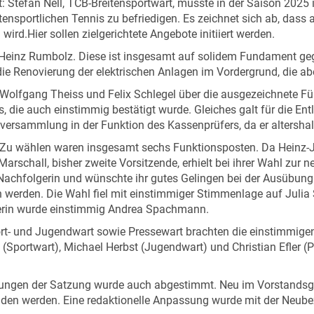
it: Stefan Nell, TCB-Breitensportwart, musste in der Saison 20
tensportlichen Tennis zu befriedigen. Es zeichnet sich ab, das
rd.Hier sollen zielgerichtete Angebote initiiert werden.
l-Heinz Rumbolz. Diese ist insgesamt auf solidem Fundament ge
 Renovierung der elektrischen Anlagen im Vordergrund, die abe
 Wolfgang Theiss und Felix Schlegel über die ausgezeichnete F
, die auch einstimmig bestätigt wurde. Gleiches galt für die En
tversammlung in der Funktion des Kassenprüfers, da er altershal
u wählen waren insgesamt sechs Funktionsposten. Da Heinz-Jos
arschall, bisher zweite Vorsitzende, erhielt bei ihrer Wahl zur
 Nachfolgerin und wünschte ihr gutes Gelingen bei der Ausübung
n werden. Die Wahl fiel mit einstimmiger Stimmenlage auf Julia
rerin wurde einstimmig Andrea Spachmann.
t- und Jugendwart sowie Pressewart brachten die einstimmigen
(Sportwart), Michael Herbst (Jugendwart) und Christian Efler (
ngen der Satzung wurde auch abgestimmt. Neu im Vorstandsgrem
en werden. Eine redaktionelle Anpassung wurde mit der Neubeze