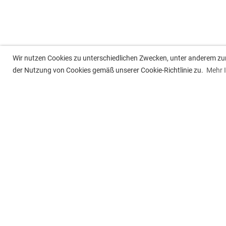
Wir nutzen Cookies zu unterschiedlichen Zwecken, unter anderem zur 
der Nutzung von Cookies gemäß unserer Cookie-Richtlinie zu.
Mehr 
Tennisclub Besigheim e.V.
Post
Jahnstr. 15, 74354 Besigheim
Postf
74350
Tel. 07143 -34429
(Clubhaus, sporadisch besetzt)
info@tc-besigheim.de