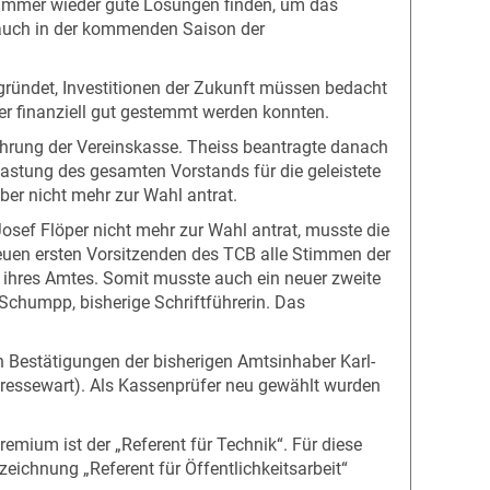
25 immer wieder gute Lösungen finden, um das
s auch in der kommenden Saison der
gründet, Investitionen der Zukunft müssen bedacht
r finanziell gut gestemmt werden konnten.
ührung der Vereinskasse. Theiss beantragte danach
tlastung des gesamten Vorstands für die geleistete
ber nicht mehr zur Wahl antrat.
ef Flöper nicht mehr zur Wahl antrat, musste die
 neuen ersten Vorsitzenden des TCB alle Stimmen der
 ihres Amtes. Somit musste auch ein neuer zweite
 Schumpp, bisherige Schriftführerin. Das
 Bestätigungen der bisherigen Amtsinhaber Karl-
Pressewart). Als Kassenprüfer neu gewählt wurden
ium ist der „Referent für Technik“. Für diese
ichnung „Referent für Öffentlichkeitsarbeit“