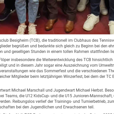
ub Besigheim (TCB), die traditionell im Clubhaus des Tennisve
glieder begrüßen und bedankte sich gleich zu Beginn bei den eh
en und geselligen Stunden in einem tollen Rahmen stattfinden li
löper insbesondere die Weiterentwicklung des TCB hinsichtlich 
beteiligt und in diesem Jahr sogar eine Auszeichnung vom Umwe
eranstaltungen wie das Sommerfest und die verschiedenen Th
icher Mitglieder beim letztjährigen Winzerfest, bei dem der TC 
ortwart Michael Marschall und Jugendwart Michael Herbst. Beso
wei Teams, die U12 KidsCup- und die U15 Junioren-Mannschaft, ü
erden. Reibungslos verlief der Trainings- und Turnierbetrieb, 
rschaften bei den Jugendlichen und Erwachsenen teil.