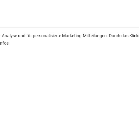
Analyse und für personalisierte Marketing-Mitteilungen. Durch das Klick
Infos
anschrift
Downloads
ach 1233
Aufnahmeantrag
 Besigheim
Satzung
Spiel- und Platzordnung
Gebuehrenordnung
Zweitmitgliedschaftsordnung