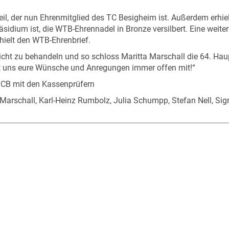
l, der nun Ehrenmitglied des TC Besigheim ist. Außerdem erhielt
dium ist, die WTB-Ehrennadel in Bronze versilbert. Eine weite
hielt den WTB-Ehrenbrief.
nicht zu behandeln und so schloss Maritta Marschall die 64. H
t uns eure Wünsche und Anregungen immer offen mit!“
 TCB mit den Kassenprüfern
ta Marschall, Karl-Heinz Rumbolz, Julia Schumpp, Stefan Nell, Sig