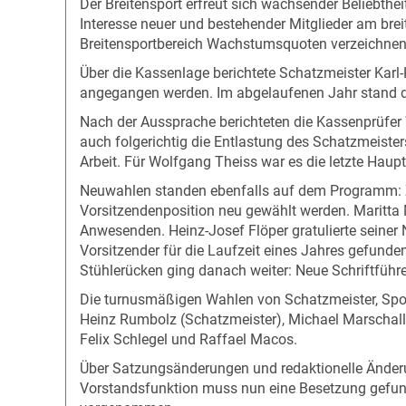
Der Breitensport erfreut sich wachsender Beliebthe
Interesse neuer und bestehender Mitglieder am brei
Breitensportbereich Wachstumsquoten verzeichnen wi
Über die Kassenlage berichtete Schatzmeister Kar
angegangen werden. Im abgelaufenen Jahr stand die
Nach der Aussprache berichteten die Kassenprüfer
auch folgerichtig die Entlastung des Schatzmeisters
Arbeit. Für Wolfgang Theiss war es die letzte Haup
Neuwahlen standen ebenfalls auf dem Programm: Z
Vorsitzendenposition neu gewählt werden. Maritta M
Anwesenden. Heinz-Josef Flöper gratulierte seiner
Vorsitzender für die Laufzeit eines Jahres gefunde
Stühlerücken ging danach weiter: Neue Schriftfüh
Die turnusmäßigen Wahlen von Schatzmeister, Spor
Heinz Rumbolz (Schatzmeister), Michael Marschall 
Felix Schlegel und Raffael Macos.
Über Satzungsänderungen und redaktionelle Änderu
Vorstandsfunktion muss nun eine Besetzung gefund