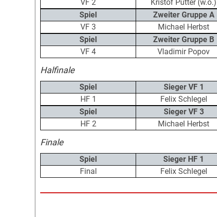
VF 2
Kristof Pütter (w.o.)
Spiel
Zweiter Gruppe A
VF 3
Michael Herbst
Spiel
Zweiter Gruppe B
VF 4
Vladimir Popov
Halfinale
Spiel
Sieger VF 1
HF 1
Felix Schlegel
Spiel
Sieger VF 3
HF 2
Michael Herbst
Finale
Spiel
Sieger HF 1
Final
Felix Schlegel