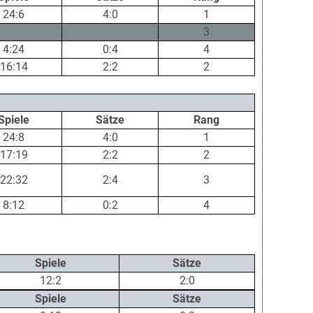
24:6
4:0
1
3
4:24
0:4
4
16:14
2:2
2
Spiele
Sätze
Rang
24:8
4:0
1
17:19
2:2
2
22:32
2:4
3
8:12
0:2
4
Spiele
Sätze
12:2
2:0
Spiele
Sätze