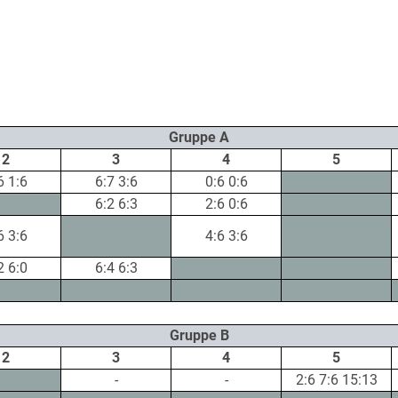
Gruppe A
2
3
4
5
6 1:6
6:7 3:6
0:6 0:6
6:2 6:3
2:6 0:6
6 3:6
4:6 3:6
2 6:0
6:4 6:3
Gruppe B
2
3
4
5
-
-
2:6 7:6 15:13