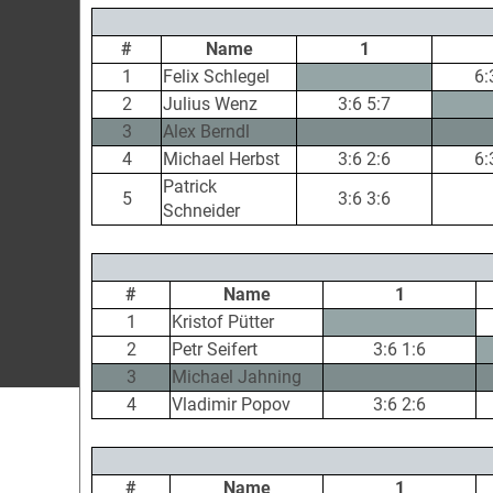
#
Name
1
1
Felix Schlegel
6:
2
Julius Wenz
3:6 5:7
3
Alex Berndl
4
Michael Herbst
3:6 2:6
6:
Patrick
5
3:6 3:6
Schneider
#
Name
1
1
Kristof Pütter
2
Petr Seifert
3:6 1:6
3
Michael Jahning
4
Vladimir Popov
3:6 2:6
#
Name
1