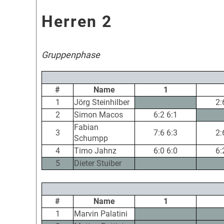
Herren 2
Gruppenphase
#
Name
1
1
Jörg Steinhilber
2:
2
Simon Macos
6:2 6:1
Fabian
3
7:6 6:3
2:
Schumpp
4
Timo Jahnz
6:0 6:0
6:
5
Dieter Stuiber
#
Name
1
1
Marvin Palatini