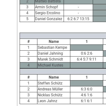
2
Matteo Battista
3
Armin Schopf
-
4
Sergio Ercolino
-
5
Daniel Gonzalez
6:2 6:7 13:15
#
Name
1
1
Sebastian Kempe
2
Daniel Jahning
0:6 2:6
3
Marek Schmidt
6:4 5:7 9:11
4
Michael Kustes
#
Name
1
1
Steffen Schütz
2
Andreas Müller
6:3 6:0
3
Nicklas Schütz
4:6 1:6
4
Leon Jahnz
6:1 6:1