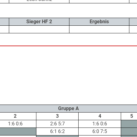
Sieger HF 2
Ergebnis
Gruppe A
2
3
4
5
1:6 0:6
2:6 5:7
1:6 0:6
6:1 6:2
6:0 7:5