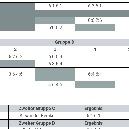
6:1 6:1
6:3 6:1
0:6 2:6
6:0 6:2
Gruppe D
2
3
4
6:2 6:3
6:0 6:3
-
6:3 6:4
-
3:6 4:6
6:4 6:4
-
4:6 4:6
Zweiter Gruppe C
Ergebnis
Alexander Reinke
6:1 6:1
Zweiter Gruppe D
Ergebnis