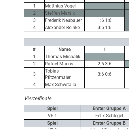
1
Matthias Vogel
2
Steffen Marsik
3
Frederik Neubauer
1:6 1:6
4
Alexander Reinke
3:6 1:6
#
Name
1
1
Thomas Michalik
2
Rafael Macos
2:6 3:6
Tobias
3
3:6 0:6
Pfitzenmaier
4
Max Schwitalla
-
Viertelfinale
Spiel
Erster Gruppe A
VF 1
Felix Schlegel
Spiel
Erster Gruppe B